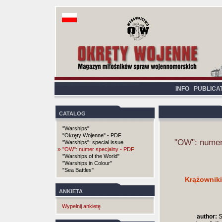
INFO
PUBLICA
CATALOG
"Warships"
"Okręty Wojenne" - PDF
"OW": numer
"Warships": special issue
»
"OW": numer specjalny - PDF
"Warships of the World"
"Warships in Colour"
"Sea Battles"
Krążowniki
ANKIETA
Wypełnij ankietę
author:
S