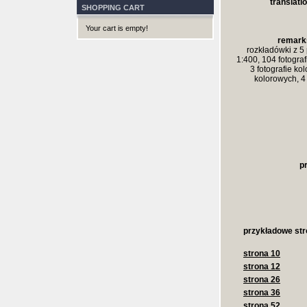
translatio
SHOPPING CART
Your cart is empty!
remark
rozkładówki z 5
1:400, 104 fotograf
3 fotografie ko
kolorowych, 4 
p
przykładowe str
strona 10
strona 12
strona 26
strona 36
strona 52