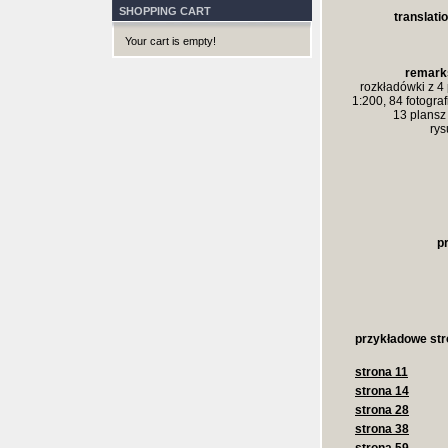
SHOPPING CART
translatio
Your cart is empty!
remark
rozkładówki z 4
1:200, 84 fotograf
13 plansz
rys
p
przykładowe str
strona 11
strona 14
strona 28
strona 38