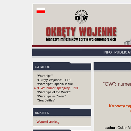
INFO
PUBLICA
CATALOG
"Warships"
"Okręty Wojenne" - PDF
"OW": numer
"Warships": special issue
»
"OW": numer specjalny - PDF
"Warships of the World"
"Warships in Colour"
"Sea Battles"
Korwety ty
ANKIETA
Wypełnij ankietę
author:
Oskar My