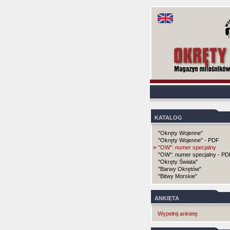
KATALOG
"Okręty Wojenne"
"Okręty Wojenne" - PDF
»
"OW": numer specjalny
"OW": numer specjalny - PD
"Okręty Świata"
"Barwy Okrętów"
"Bitwy Morskie"
ANKIETA
Wypełnij ankietę