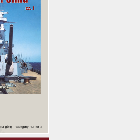
 na górę
następny numer »
ki): 0,0036699771881104 sekund