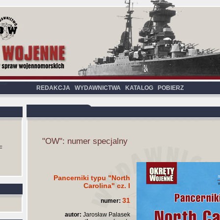
REDAKCJA
WYDAWNICTWA
KATALOG
POBIERZ
"OW": numer specjalny
F
Pancerniki typu "North
Carolina" cz. I
31
numer:
autor:
Jarosław Palasek