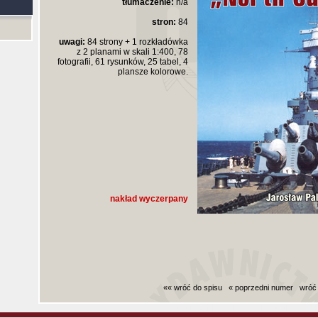
tłumaczenie:
n/a
stron:
84
uwagi:
84 strony + 1 rozkładówka
z 2 planami w skali 1:400, 78
fotografii, 61 rysunków, 25 tabel, 4
plansze kolorowe.
nakład wyczerpany
«« wróć do spisu
« poprzedni numer
wróć
Czas generowania strony (bez nagłowka i stop