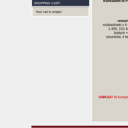
translation to P
SHOPPING CART
Your cart is empty!
remar
rozkładówki z 4
1:400, 101 fo
białych 
rysunków, 4 t
UWAGA!
W komple