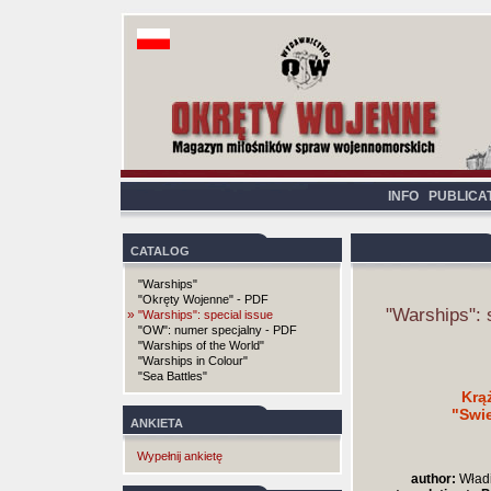
INFO
PUBLICA
CATALOG
"Warships"
"Okręty Wojenne" - PDF
"Warships": 
»
"Warships": special issue
"OW": numer specjalny - PDF
"Warships of the World"
"Warships in Colour"
"Sea Battles"
Krą
"Swie
ANKIETA
Wypełnij ankietę
author:
Władi