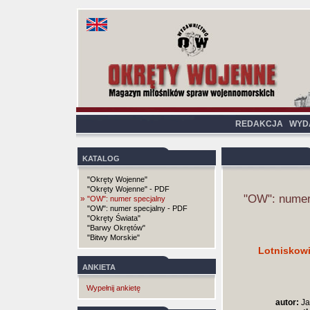
REDAKCJA
WYD
KATALOG
"Okręty Wojenne"
"Okręty Wojenne" - PDF
"OW": numer
»
"OW": numer specjalny
"OW": numer specjalny - PDF
"Okręty Świata"
"Barwy Okrętów"
"Bitwy Morskie"
Lotniskow
ANKIETA
Wypełnij ankietę
autor:
Ja