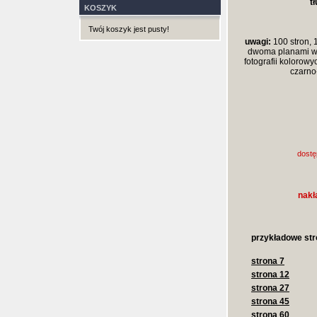
t
KOSZYK
Twój koszyk jest pusty!
uwagi:
100 stron, 
dwoma planami w 
fotografii kolorowy
czarno-
dostę
nakł
przykładowe str
strona 7
strona 12
strona 27
strona 45
strona 60