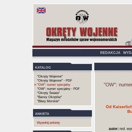
REDAKCJA
WYD
KATALOG
"Okręty Wojenne"
"Okręty Wojenne" - PDF
"OW": numer
»
"OW": numer specjalny
"OW": numer specjalny - PDF
"Okręty Świata"
"Barwy Okrętów"
"Bitwy Morskie"
Od Kaiserlic
B
ANKIETA
Wypełnij ankietę
autor:
red. wyd