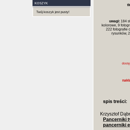
KOSZYK
t
Twój koszyk jest pusty!
uwagi:
184 st
kolorowe, 9 fotogr
222 fotografie 
rysunków, 2
dostę
nakł
spis treści:
Krzysztof Dąb
Pancerniki 
pancerniki e