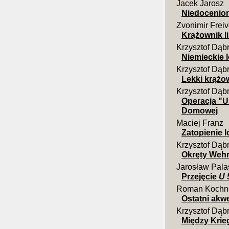
Jacek Jarosz
Niedocenio
Zvonimir Frei
Krążownik l
Krzysztof Dąb
Niemieckie 
Krzysztof Dąb
Lekki krążo
Krzysztof Dąb
Operacja "U
Domowej
Maciej Franz
Zatopienie 
Krzysztof Dąb
Okręty Weh
Jarosław Pala
Przejęcie
U 
Roman Kochn
Ostatni akw
Krzysztof Dąb
Między Kri