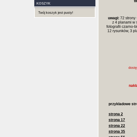
t
KOSZYK
Twój koszyk jest pusty!
uwagi:
72 strony 
z 4 planami w 
fotografii czarno-b
12 rysunków, 3 p
dostę
nakł
przykładowe str
strona 2
strona 17
strona 22
strona 35