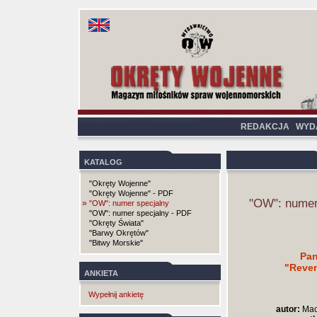
REDAKCJA
WYD
KATALOG
"Okręty Wojenne"
"Okręty Wojenne" - PDF
"OW": numer
»
"OW": numer specjalny
"OW": numer specjalny - PDF
"Okręty Świata"
"Barwy Okrętów"
"Bitwy Morskie"
Pan
"Reven
ANKIETA
Wypełnij ankietę
autor:
Maci