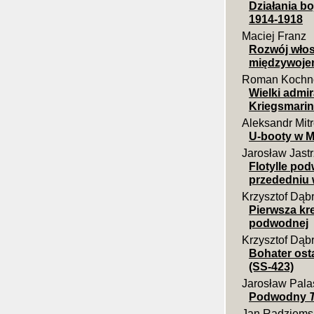
Działania b
1914-1918
Maciej Franz
Rozwój włos
międzywoj
Roman Kochn
Wielki admi
Kriegsmarin
Aleksandr Mit
U-booty w 
Jarosław Jast
Flotylle po
przededniu 
Krzysztof Dąb
Pierwsza kr
podwodnej
Krzysztof Dąb
Bohater ost
(SS-423)
Jarosław Pala
Podwodny
Jan Radziems