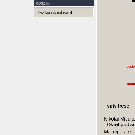
t
KOSZYK
Twój koszyk jest pusty!
dostę
nakł
spis treści
Nikołaj Mitiuk
Okręt podwo
Maciej Franz