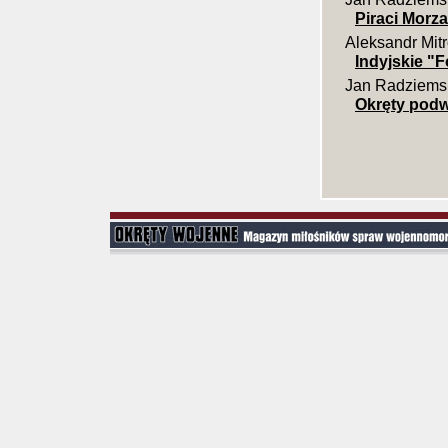
Piraci Morz
Aleksandr Mit
Indyjskie "F
Jan Radziems
Okręty podw