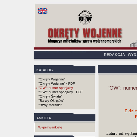
REDAKCJA
WYD
KATALOG
"Okręty Wojenne"
"Okręty Wojenne" - PDF
"OW": numer
»
"OW": numer specjalny
"OW": numer specjalny - PDF
"Okręty Świata"
"Barwy Okrętów"
"Bitwy Morskie"
Z dzi
ANKIETA
Wypełnij ankietę
autor:
red. wydani