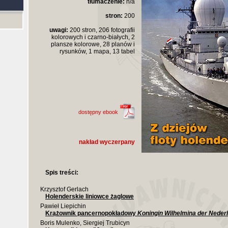
tłumaczenie:
n/a
stron:
200
uwagi:
200 stron, 206 fotografii
kolorowych i czarno-białych, 2
plansze kolorowe, 28 planów i
rysunków, 1 mapa, 13 tabel
dostępny ebook
nakład wyczerpany
Spis treści:
Krzysztof Gerlach
Holenderskie liniowce żaglowe
Pawieł Liepichin
Krążownik pancernopokładowy
Koningin Wilhelmina der Neder
Boris Mulenko, Siergiej Trubicyn