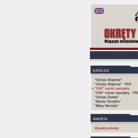
KATALOG
"Okręty Wojenne"
"Okręty Wojenne" - PDF
»
"OW": numer specjalny
"OW": numer specjalny - PD
"Okręty Świata"
"Barwy Okrętów"
"Bitwy Morskie"
ANKIETA
Wypełnij ankietę