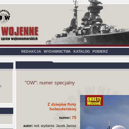
REDAKCJA
WYDAWNICTWA
KATALOG
POBIERZ
"OW": numer specjalny
F
Z dziejów floty
holenderskiej
75
numer:
autor:
red. wydania: Jacek Jarosz