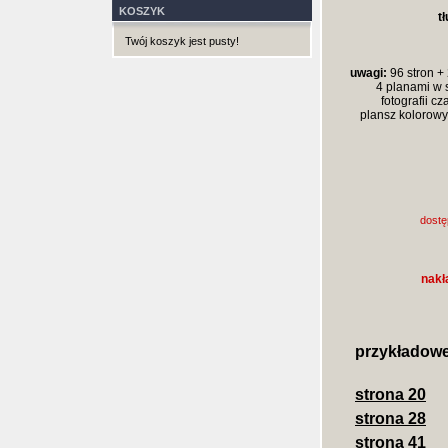
KOSZYK
t
Twój koszyk jest pusty!
uwagi:
96 stron + 
4 planami w s
fotografii c
plansz kolorowy
dostę
nakł
przykładowe
strona 20
strona 28
strona 41