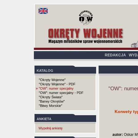
REDAKCJA
WYD
KATALOG
"Okręty Wojenne"
"Okręty Wojenne" - PDF
"OW": numer
»
"OW": numer specjalny
"OW": numer specjalny - PDF
"Okręty Świata"
"Barwy Okrętów"
"Bitwy Morskie"
Korwety ty
ANKIETA
Wypełnij ankietę
autor:
Oskar My