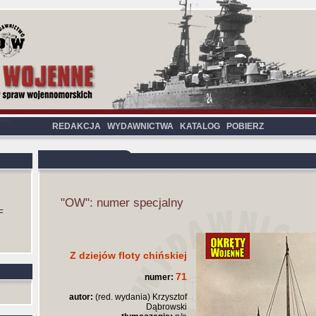
REDAKCJA
WYDAWNICTWA
KATALOG
POBIERZ
"OW": numer specjalny
F
Z dziejów floty chińskiej
71
numer:
autor:
(red. wydania) Krzysztof
Dąbrowski