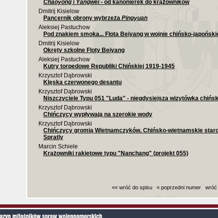
Chaoyong
i
Yangwei
- od kanonierek do krążowników
Dmitrij Kisielow
Pancernik obrony wybrzeża
Pingyuan
Aleksiej Pastuchow
Pod znakiem smoka... Flota Beiyang w wojnie chińsko-japoński
Dmitrij Kisielow
Okręty szkolne Floty Beiyang
Aleksiej Pastuchow
Kutry torpedowe Republiki Chińskiej 1919-1945
Krzysztof Dąbrowski
Klęska czerwonego desantu
Krzysztof Dąbrowski
Niszczyciele Typu 051 "Luda" - niegdysiejsza wizytówka chiński
Krzysztof Dąbrowski
Chińczycy wypływają na szerokie wody
Krzysztof Dąbrowski
Chińczycy gromią Wietnamczyków. Chińsko-wietnamskie starc
Spratly
Marcin Schiele
Krążowniki rakietowe typu "Nanchang" (projekt 055)
«« wróć do spisu
« poprzedni numer
wróć
Czas generowania strony (bez nagłowka i stop