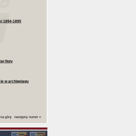
ej 1894-1895
ej floty
ie w archipelagu
 na górę
następny numer »
ki): 0,0040280818939209 sekund