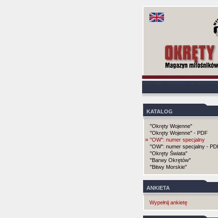
KATALOG
"Okręty Wojenne"
"Okręty Wojenne" - PDF
»
"OW": numer specjalny
"OW": numer specjalny - PD
"Okręty Świata"
"Barwy Okrętów"
"Bitwy Morskie"
ANKIETA
Wypełnij ankietę