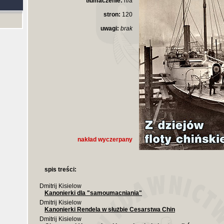
tłumaczenie:
n/a
stron:
120
uwagi:
brak
nakład wyczerpany
spis treści:
Dmitrij Kisielow
Kanonierki dla "samoumacniania"
Dmitrij Kisielow
Kanonierki Rendela w służbie Cesarstwa Chin
Dmitrij Kisielow