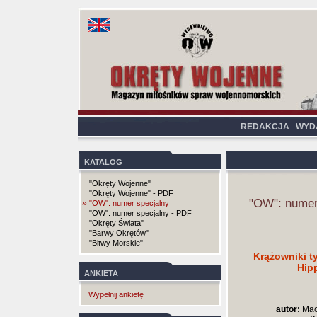
REDAKCJA
WYD
KATALOG
"Okręty Wojenne"
"Okręty Wojenne" - PDF
"OW": numer
»
"OW": numer specjalny
"OW": numer specjalny - PDF
"Okręty Świata"
"Barwy Okrętów"
"Bitwy Morskie"
Krążowniki t
Hipp
ANKIETA
Wypełnij ankietę
autor:
Maci