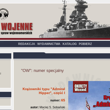
REDAKCJA
WYDAWNICTWA
KATALOG
POBIERZ
"OW": numer specjalny
F
Krążowniki typu "Admiral
Hipper", część I
65
numer:
autor:
Maciej S. Sobański