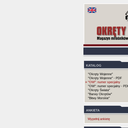
KATALOG
"Okręty Wojenne"
"Okręty Wojenne" - PDF
»
"OW": numer specjalny
"OW": numer specjalny - PD
"Okręty Świata"
"Barwy Okrętów"
"Bitwy Morskie"
ANKIETA
Wypełnij ankietę