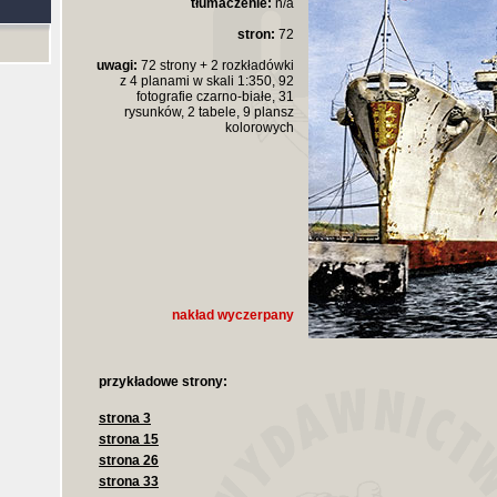
tłumaczenie:
n/a
stron:
72
uwagi:
72 strony + 2 rozkładówki
z 4 planami w skali 1:350, 92
fotografie czarno-białe, 31
rysunków, 2 tabele, 9 plansz
kolorowych
nakład wyczerpany
przykładowe strony:
strona 3
strona 15
strona 26
strona 33