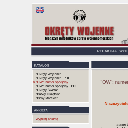
REDAKCJA
WYD
KATALOG
"Okręty Wojenne"
"Okręty Wojenne" - PDF
"OW": numer
»
"OW": numer specjalny
"OW": numer specjalny - PDF
"Okręty Świata"
"Barwy Okrętów"
"Bitwy Morskie"
Niszczyciele
ANKIETA
Wypełnij ankietę
autor:
S