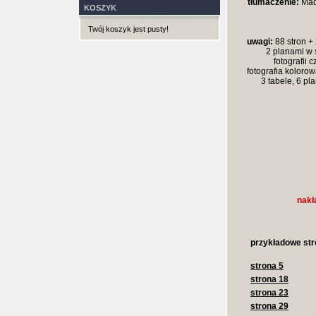
tłumaczenie:
Maci
KOSZYK
Twój koszyk jest pusty!
uwagi:
88 stron + 
2 planami w 
fotografii 
fotografia koloro
3 tabele, 6 pl
nakł
przykładowe str
strona 5
strona 18
strona 23
strona 29