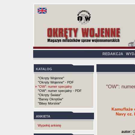
REDAKCJA
WYD
KATALOG
"Okręty Wojenne"
"Okręty Wojenne" - PDF
"OW": numer
»
"OW": numer specjalny
"OW": numer specjalny - PDF
"Okręty Świata"
"Barwy Okrętów"
"Bitwy Morskie"
Kamuflaże 
Navy cz. 
ANKIETA
Wypełnij ankietę
autor:
G