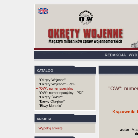
REDAKCJA
WYD
KATALOG
"Okręty Wojenne"
"Okręty Wojenne" - PDF
"OW": numer
»
"OW": numer specjalny
"OW": numer specjalny - PDF
"Okręty Świata"
"Barwy Okrętów"
"Bitwy Morskie"
Krążowniki 
ANKIETA
Wypełnij ankietę
autor:
Maci
t