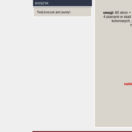
KOSZYK
Twój koszyk jest pusty!
uwagi:
80 stron + 
4 planami w skali
kolorowych, 8
r
nakł