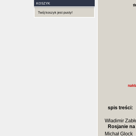
KOSZYK
t
Twój koszyk jest pusty!
nakł
spis treści:
Władimir Zabło
Rosjanie n
Michał Glock