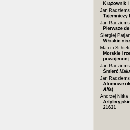
Krążownik I
Jan Radziems
Tajemniczy 
Jan Radziems
Pierwsze de
Siergiej Patja
Włoskie nisz
Marcin Schiel
Morskie i r
powojennej 
Jan Radziems
Śmierć
Malu
Jan Radziems
Atomowe okr
Alfa
)
Andrzej Nitka
Artyleryjski
21631