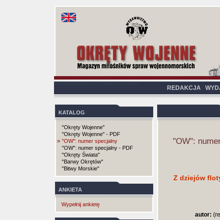
REDAKCJA
WYD
KATALOG
"Okręty Wojenne"
"Okręty Wojenne" - PDF
"OW": numer
»
"OW": numer specjalny
"OW": numer specjalny - PDF
"Okręty Świata"
"Barwy Okrętów"
"Bitwy Morskie"
Z dziejów flot
ANKIETA
Wypełnij ankietę
autor:
(r