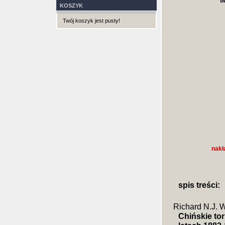
t
KOSZYK
Twój koszyk jest pusty!
nakł
spis treści:
Richard N.J. W
Chińskie to