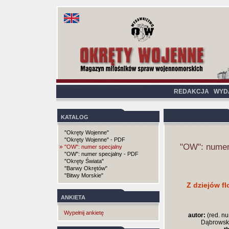
REDAKCJA
WYD
KATALOG
"Okręty Wojenne"
"Okręty Wojenne" - PDF
"OW": numer
»
"OW": numer specjalny
"OW": numer specjalny - PDF
"Okręty Świata"
"Barwy Okrętów"
"Bitwy Morskie"
Z dziejów fl
ANKIETA
Wypełnij ankietę
autor:
(red. nu
Dąbrowski