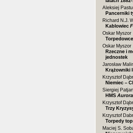
latach 1882
Aleksiej Past
Pancerniki 
Richard N.J. W
Kablowiec
F
Oskar Myszor
Torpedowce 
Oskar Myszor
Rzeczne i m
jednostek
Jarosław Mali
Krążowniki 
Krzysztof Dąb
Niemiec – C
Siergiej Patjan
HMS
Aurora
Krzysztof Dąb
Trzy Kryzys
Krzysztof Dab
Torpedy top
Maciej S. Sob