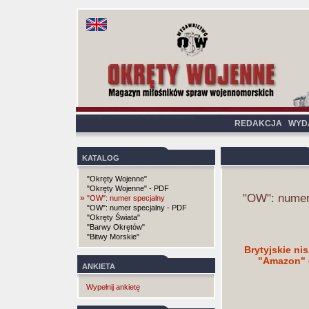
REDAKCJA
WYD
KATALOG
"Okręty Wojenne"
"Okręty Wojenne" - PDF
"OW": numer
»
"OW": numer specjalny
"OW": numer specjalny - PDF
"Okręty Świata"
"Barwy Okrętów"
"Bitwy Morskie"
Brytyjskie ni
"Amazon" d
ANKIETA
Wypełnij ankietę