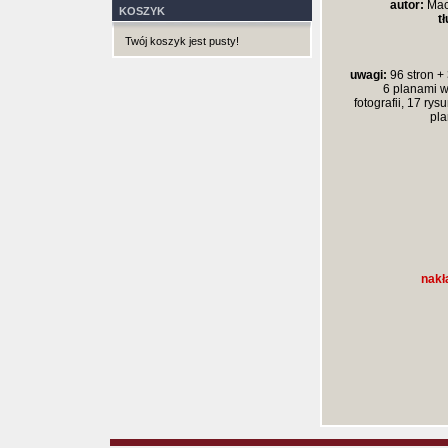
autor:
Maci
KOSZYK
t
Twój koszyk jest pusty!
uwagi:
96 stron + 
6 planami w
fotografii, 17 rys
pla
nakł