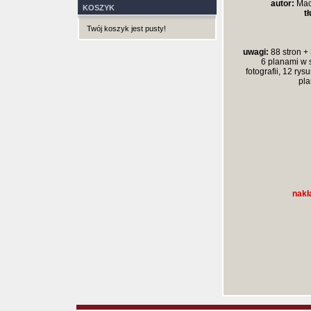
autor:
Maci
KOSZYK
t
Twój koszyk jest pusty!
uwagi:
88 stron + 
6 planami w s
fotografii, 12 rys
pla
nakł