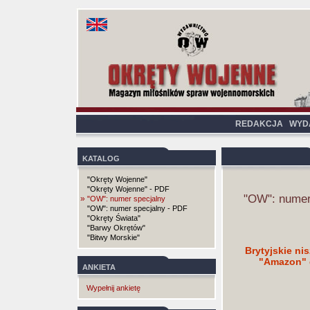
REDAKCJA
WYD
KATALOG
"Okręty Wojenne"
"Okręty Wojenne" - PDF
"OW": numer
»
"OW": numer specjalny
"OW": numer specjalny - PDF
"Okręty Świata"
"Barwy Okrętów"
"Bitwy Morskie"
Brytyjskie ni
"Amazon" d
ANKIETA
Wypełnij ankietę