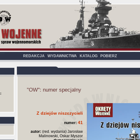
REDAKCJA
WYDAWNICTWA
KATALOG
POBIERZ
"OW": numer specjalny
F
Z dziejów niszczycieli
41
numer:
autor:
(red. wydania) Jarosław
Malinowski, Oskar Myszor