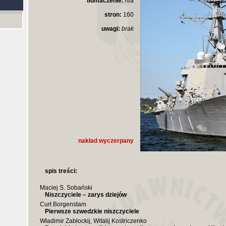
tłumaczenie:
n/a
stron:
160
uwagi:
brak
nakład wyczerpany
spis treści:
Maciej S. Sobański
Niszczyciele – zarys dziejów
Curt Borgenstam
Pierwsze szwedzkie niszczyciele
Władimir Zabłockij, Witalij Kostriczenko