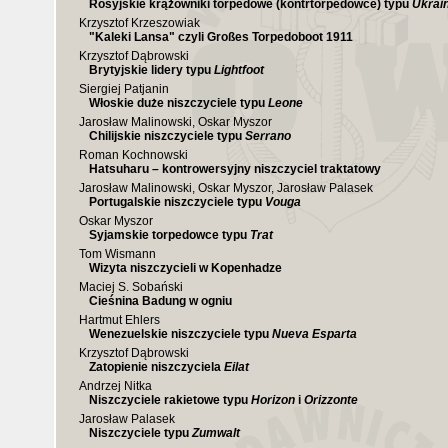
Rosyjskie krążowniki torpedowe (kontrtorpedowce) typu
Ukrai
Krzysztof Krzeszowiak
"Kaleki Lansa" czyli Großes Torpedoboot 1911
Krzysztof Dąbrowski
Brytyjskie lidery typu
Lightfoot
Siergiej Patjanin
Włoskie duże niszczyciele typu
Leone
Jarosław Malinowski, Oskar Myszor
Chilijskie niszczyciele typu
Serrano
Roman Kochnowski
Hatsuharu – kontrowersyjny niszczyciel traktatowy
Jarosław Malinowski, Oskar Myszor, Jarosław Palasek
Portugalskie niszczyciele typu
Vouga
Oskar Myszor
Syjamskie torpedowce typu
Trat
Tom Wismann
Wizyta niszczycieli w Kopenhadze
Maciej S. Sobański
Cieśnina Badung w ogniu
Hartmut Ehlers
Wenezuelskie niszczyciele typu
Nueva Esparta
Krzysztof Dąbrowski
Zatopienie niszczyciela
Eilat
Andrzej Nitka
Niszczyciele rakietowe typu
Horizon
i
Orizzonte
Jarosław Palasek
Niszczyciele typu
Zumwalt