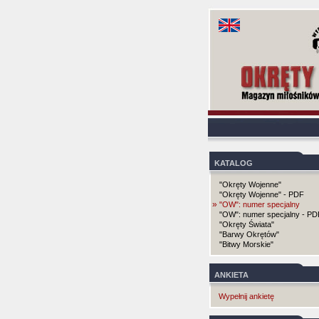
KATALOG
"Okręty Wojenne"
"Okręty Wojenne" - PDF
»
"OW": numer specjalny
"OW": numer specjalny - PD
"Okręty Świata"
"Barwy Okrętów"
"Bitwy Morskie"
ANKIETA
Wypełnij ankietę