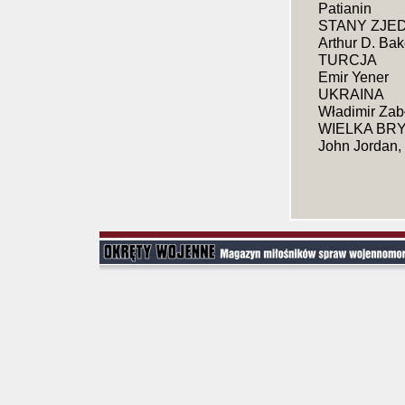
Patianin
STANY ZJED
Arthur D. Bake
TURCJA
Emir Yener
UKRAINA
Władimir Zabł
WIELKA BR
John Jordan, 