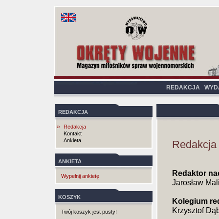
REDAKCJA
WYD
REDAKCJA
»
Redakcja
Kontakt
Ankieta
Redakcja
ANKIETA
Redaktor na
Wypełnij ankietę
Jarosław Mal
KOSZYK
Kolegium re
Krzysztof Dą
Twój koszyk jest pusty!