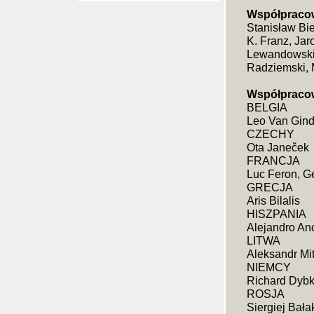
Współpracow
Stanisław Bi
K. Franz, Ja
Lewandowski,
Radziemski, 
Współpracow
BELGIA
Leo Van Gin
CZECHY
Ota Janeček
FRANCJA
Luc Feron, Gé
GRECJA
Aris Bilalis
HISZPANIA
Alejandro An
LITWA
Aleksandr Mi
NIEMCY
Richard Dybk
ROSJA
Siergiej Bała