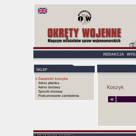
REDAKCJA
WYD
SKLEP
»
Zawartość koszyka
Adres płatnika
Koszyk
Adres dostawy
Sposób dostawy
Podsumowanie zamówienia
Id