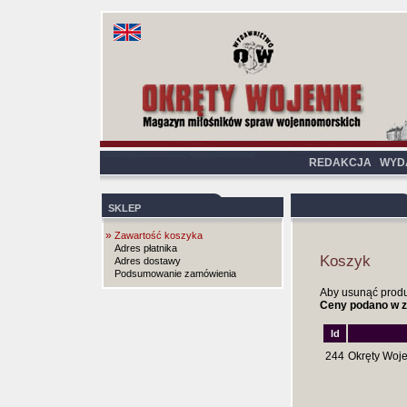
REDAKCJA
WYD
SKLEP
»
Zawartość koszyka
Adres płatnika
Koszyk
Adres dostawy
Podsumowanie zamówienia
Aby usunąć produkt
Ceny podano w z
Id
244
Okręty Woje