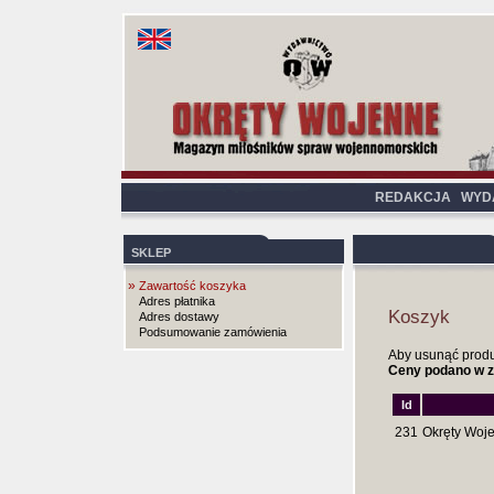
REDAKCJA
WYD
SKLEP
»
Zawartość koszyka
Adres płatnika
Koszyk
Adres dostawy
Podsumowanie zamówienia
Aby usunąć produkt
Ceny podano w z
Id
231
Okręty Woje