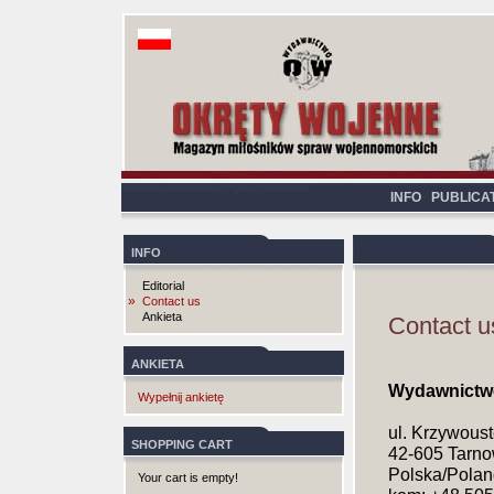
INFO
PUBLICA
INFO
Editorial
»
Contact us
Ankieta
Contact u
ANKIETA
Wydawnictw
Wypełnij ankietę
ul. Krzywous
SHOPPING CART
42-605 Tarno
Polska/Polan
Your cart is empty!