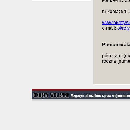
kom: +48 505
nr konta: 94
www.okretywo
e-mail:
okret
Prenumerata
półroczna (nu
roczna (numer