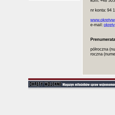
kom: +48 505
nr konta: 94
www.okretywo
e-mail:
okret
Prenumerata
półroczna (nu
roczna (numer