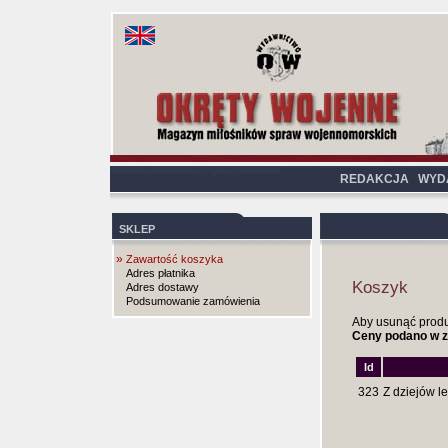
REDAKCJA
WYD
SKLEP
»
Zawartość koszyka
Adres płatnika
Koszyk
Adres dostawy
Podsumowanie zamówienia
Aby usunąć produkt
Ceny podano w z
Id
323
Z dziejów le