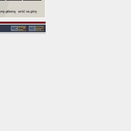
ronę główną
wróć na górę
ki): 0,0012290477752686 sekund