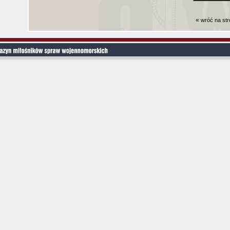
«
wróć na st
Czas generowania strony (bez nagłowka i stop