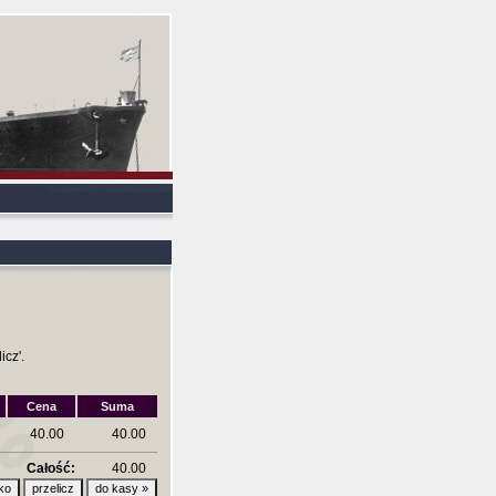
icz'.
Cena
Suma
40.00
40.00
Całość:
40.00