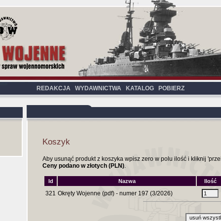
REDAKCJA
WYDAWNICTWA
KATALOG
POBIERZ
Koszyk
Aby usunąć produkt z koszyka wpisz zero w polu ilość i kliknij 'przel
Ceny podano w złotych (PLN)
.
Id
Nazwa
Ilość
321
Okręty Wojenne (pdf) - numer 197 (3/2026)